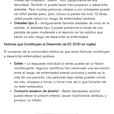
niveles del colesterol “bueno” HDL (lipoproteína de alta
densidad). También lo puede hacer más propenso a desarrollar
diabetes. Para muchas personas obesas y con sobrepeso puede
ser difícil perder peso, pero incluso al perder tan solo 10 libras,
usted puede reducir su riesgo de enfermedad cardiaca.
Diabetes tipo 2
– Antiguamente llamada diabetes de inicio en la
adultez, la diabetes tipo 2 puede prevenirse a través de una
pérdida de peso moderada y el ejercicio en los adultos que
tienen un alto riesgo de desarrollar la enfermedad.
Factores que Contribuyen al Desarrollo de EC (CHD en inglés)
El consenso de la comunidad médica es que estos factores contribuyen
a desarrollar enfermedad cardiaca:
Estrés
– La respuesta individual al estrés puede ser un factor
contribuyente. Algunos científicos han observado una asociación
entre el riesgo de enfermedad arterial coronaria y estrés en la
vida de una persona. Las personas bajo estrés pueden comer
de más, empezar a fumar, o fumar más de lo que fumarían de
no estar estresados.
Consumo excesivo de alcohol
– Beber demasiado alcohol
puede elevar la presión arterial, causar insuficiencia cardiaca, y
producir un infarto.