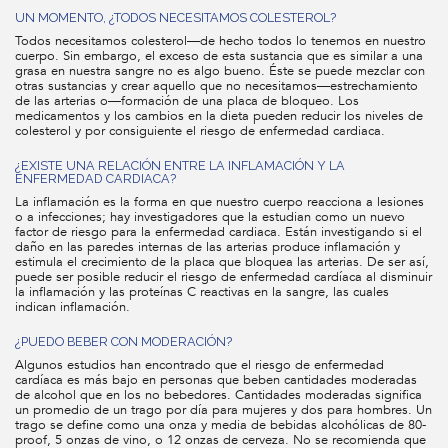
UN MOMENTO, ¿TODOS NECESITAMOS COLESTEROL?
Todos necesitamos colesterol—de hecho todos lo tenemos en nuestro
cuerpo. Sin embargo, el exceso de esta sustancia que es similar a una
grasa en nuestra sangre no es algo bueno. Éste se puede mezclar con
otras sustancias y crear aquello que no necesitamos—estrechamiento
de las arterias o—formación de una placa de bloqueo. Los
medicamentos y los cambios en la dieta pueden reducir los niveles de
colesterol y por consiguiente el riesgo de enfermedad cardiaca.
¿EXISTE UNA RELACIÓN ENTRE LA INFLAMACIÓN Y LA
ENFERMEDAD CARDIACA?
La inflamación es la forma en que nuestro cuerpo reacciona a lesiones
o a infecciones; hay investigadores que la estudian como un nuevo
factor de riesgo para la enfermedad cardiaca. Están investigando si el
daño en las paredes internas de las arterias produce inflamación y
estimula el crecimiento de la placa que bloquea las arterias. De ser así,
puede ser posible reducir el riesgo de enfermedad cardíaca al disminuir
la inflamación y las proteínas C reactivas en la sangre, las cuales
indican inflamación.
¿PUEDO BEBER CON MODERACIÓN?
Algunos estudios han encontrado que el riesgo de enfermedad
cardíaca es más bajo en personas que beben cantidades moderadas
de alcohol que en los no bebedores. Cantidades moderadas significa
un promedio de un trago por día para mujeres y dos para hombres. Un
trago se define como una onza y media de bebidas alcohólicas de 80-
proof, 5 onzas de vino, o 12 onzas de cerveza. No se recomienda que