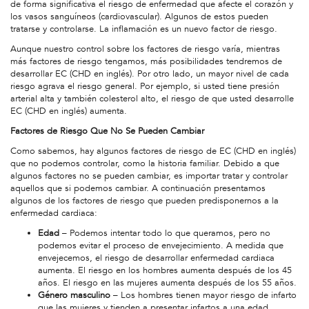
de forma significativa el riesgo de enfermedad que afecte el corazón y
los vasos sanguíneos (cardiovascular). Algunos de estos pueden
tratarse y controlarse. La inflamación es un nuevo factor de riesgo.
Aunque nuestro control sobre los factores de riesgo varía, mientras
más factores de riesgo tengamos, más posibilidades tendremos de
desarrollar EC (CHD en inglés). Por otro lado, un mayor nivel de cada
riesgo agrava el riesgo general. Por ejemplo, si usted tiene presión
arterial alta y también colesterol alto, el riesgo de que usted desarrolle
EC (CHD en inglés) aumenta.
Factores de Riesgo Que No Se Pueden Cambiar
Como sabemos, hay algunos factores de riesgo de EC (CHD en inglés)
que no podemos controlar, como la historia familiar. Debido a que
algunos factores no se pueden cambiar, es importar tratar y controlar
aquellos que si podemos cambiar. A continuación presentamos
algunos de los factores de riesgo que pueden predisponernos a la
enfermedad cardiaca:
Edad
– Podemos intentar todo lo que queramos, pero no
podemos evitar el proceso de envejecimiento. A medida que
envejecemos, el riesgo de desarrollar enfermedad cardiaca
aumenta. El riesgo en los hombres aumenta después de los 45
años. El riesgo en las mujeres aumenta después de los 55 años.
Género masculino
– Los hombres tienen mayor riesgo de infarto
que las mujeres y tienden a presentar infartos a una edad