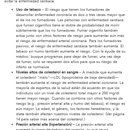
evitar la enfermedad cardiaca:
Uso de tabaco
– El riesgo que tienen los fumadores de
desarrollar enfermedad coronaria es dos o tres veces mayor que
el de los no fumadores. Las personas con enfermedad cardiaca
que fuman cigarrillos tiene el doble de probabilidad de morir
súbitamente que los no fumadores. Fumar cigarrillo también
actúa junto con otros factores de riesgo para aumentar aún más
el riesgo de enfermedad arterial coronaria. Para los fumadores
pasivos, el riesgo de enfermedad cardiaca también aumenta. El
tabaco sin humo también aumenta el riesgo. Con la ayuda de su
médico, busque programas para dejar de fumar; una vez deje
de fumar, solo se requieren dos años para que su riesgo de
infarto se normalice.
Niveles altos de colesterol en sangre
– A medida que aumenta
el colesterol “malo”—LDL (lipoproteína de baja densidad)—
también aumenta el riesgo de enfermedad arterial coronaria. La
mayoría de expertos de la salud están de acuerdo en que los
individuos con un nivel de colesterol total mayor a 200 mg/dl
tienen mayor riesgo. Cuando se combina con otros factores de
riesgo (e.g., presión arterial alta y humo del tabaco), el riesgo es
aún mayor. La edad, el género, los factores hereditarios, y la
dieta también afectan nuestros niveles de colesterol. (Ver página
14 para saber más acerca del colesterol.)
Presión arterial alta (hipertensión)
– La presión arterial alta
aumenta la carga de trabajo del corazón, lo que causa